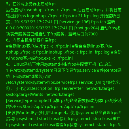
5。在公网服务器上启动frps
后台启动frpsnohup ./frps -c ./frps.ini 后台启动frps，并将日志
输出到frps.lognohup ./frps -c frps.ini 21 frps.log 开始监听日
志：2019/03/23 17:27:41 [I] [service.go:136] frps tcp 监听
0.0.0.0:70002019/03/23 17:27:41 [I] [root.go:204] 启动frps成
功表示服务器已经启动了frp服务，监听端口为7000
6。内网主机启动客户端frpc
#启动linux客户端./frpc -c ./frpc.ini #后台启动linux客户端
nohup ./frpc -c frpc.ininohup ./frpc -c frpc.ini frpc.log #启动
windows客户端frpc.exe -c ./frpc.ini
4。 Linux系统下使用systemd控制frps并配置开机自动启动
1.在/etc/systemd/system目录下创建frps.service文件(centos系
统自带systemd服务) vim
/etc/systemd/system/frps.servicefrps.service: [Unit]#服务名
称，可自定义Description=frp serverAfter=network.target
syslog.targetWants=network.target
[Service]Type=simple#启动frps的命令需要修改为你frps的安装
路径ExecStart=/opt/frp/frps -c /opt/frp/frps.ini
[安装]WantedBy=多用户.target4。使用systemd命令管理frps#
启动frpsystemctl start frps#停止frpsystemctl stop frps#重启
frpsystemctl restart frps#查看frp状态systemctl status frps5.