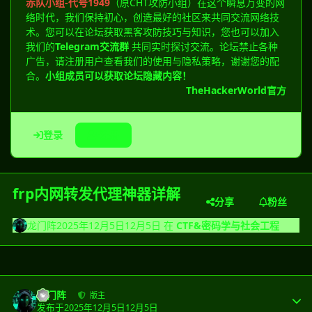
赤队小组-代号1949
（原CHT攻防小组）在这个瞬息万变的网
络时代，我们保持初心，创造最好的社区来共同交流网络技
术。您可以在论坛获取黑客攻防技巧与知识，您也可以加入
我们的
Telegram交流群
共同实时探讨交流。论坛禁止各种
广告，请注册用户查看我们的使用与隐私策略，谢谢您的配
合。
小组成员可以获取论坛隐藏内容！
TheHackerWorld官方
登录
注册
frp内网转发代理神器详解
分享
粉丝
龙门阵
2025年12月5日
12月5日
在
CTF&密码学与社会工程
龙门阵
版主
发布于
2025年12月5日
12月5日