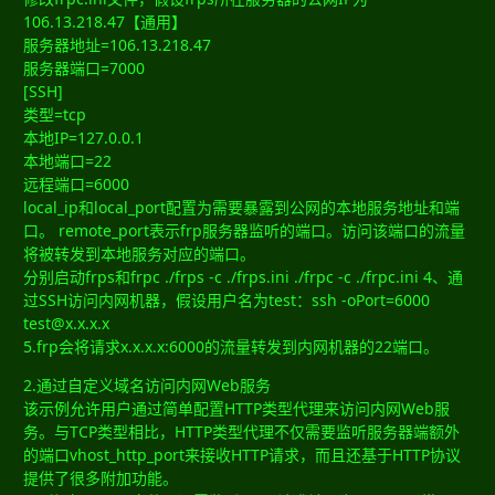
106.13.218.47【通用】
服务器地址=106.13.218.47
服务器端口=7000
[SSH]
类型=tcp
本地IP=127.0.0.1
本地端口=22
远程端口=6000
local_ip和local_port配置为需要暴露到公网的本地服务地址和端
口。 remote_port表示frp服务器监听的端口。访问该端口的流量
将被转发到本地服务对应的端口。
分别启动frps和frpc ./frps -c ./frps.ini ./frpc -c ./frpc.ini 4、通
过SSH访问内网机器，假设用户名为test：ssh -oPort=6000
test@x.x.x.x
5.frp会将请求x.x.x.x:6000的流量转发到内网机器的22端口。
2.通过自定义域名访问内网Web服务
该示例允许用户通过简单配置HTTP类型代理来访问内网Web服
务。与TCP类型相比，HTTP类型代理不仅需要监听服务器端额外
的端口vhost_http_port来接收HTTP请求，而且还基于HTTP协议
提供了很多附加功能。