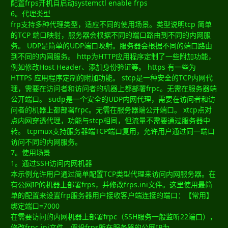
配置frps开机自启动systemctl enable frps
6。代理类型
frp支持多种代理类型，适应不同的使用场景。类型说明tcp 简单
的TCP 端口映射，服务器会根据不同的端口路由到不同的内网服
务。 UDP是简单的UDP端口映射。服务器会根据不同的端口路由
到不同的内网服务。 http为HTTP应用程序定制了一些附加功能，
例如修改Host Header、添加身份验证等。 https 有一些为
HTTPS 应用程序定制的附加功能。 stcp是一种安全的TCP内网代
理，需要在访问者和访问者的机器上都部署frpc。无需在服务器端
公开端口。 sudp是一个安全的UDP内网代理，需要在访问者和访
问者的机器上都部署frpc。无需在服务器端公开端口。 xtcp点对
点内网穿透代理，功能与stcp相同，但流量不需要通过服务器中
转。 tcpmux支持服务器端TCP端口复用，允许用户通过同一端口
访问不同的内网服务。
7。使用场景
1。通过SSH访问内网机器
本示例允许用户通过简单配置TCP类型代理来访问内网服务器。在
有公网IP的机器上部署frps，并修改frps.ini文件。这里使用最简
单的配置来设置frp服务器用户接收客户端连接的端口：【常用】
绑定端口=7000
在需要访问的内网机器上部署frpc（SSH服务一般监听22端口），
修改frpc.ini文件，假设frps所在服务器的公网IP为