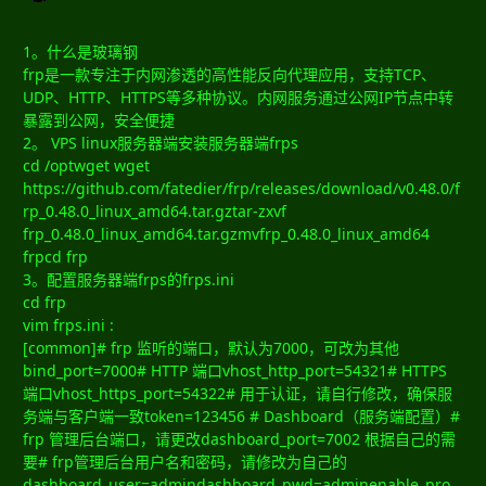
1。什么是玻璃钢
frp是一款专注于内网渗透的高性能反向代理应用，支持TCP、
UDP、HTTP、HTTPS等多种协议。内网服务通过公网IP节点中转
暴露到公网，安全便捷
2。 VPS linux服务器端安装服务器端frps
cd /optwget wget
https://github.com/fatedier/frp/releases/download/v0.48.0/f
rp_0.48.0_linux_amd64.tar.gztar-zxvf
frp_0.48.0_linux_amd64.tar.gzmvfrp_0.48.0_linux_amd64
frpcd frp
3。配置服务器端frps的frps.ini
cd frp
vim frps.ini :
[common]# frp 监听的端口，默认为7000，可改为其他
bind_port=7000# HTTP 端口vhost_http_port=54321# HTTPS
端口vhost_https_port=54322# 用于认证，请自行修改，确保服
务端与客户端一致token=123456 # Dashboard（服务端配置）#
frp 管理后台端口，请更改dashboard_port=7002 根据自己的需
要# frp管理后台用户名和密码，请修改为自己的
dashboard_user=admindashboard_pwd=adminenable_pro