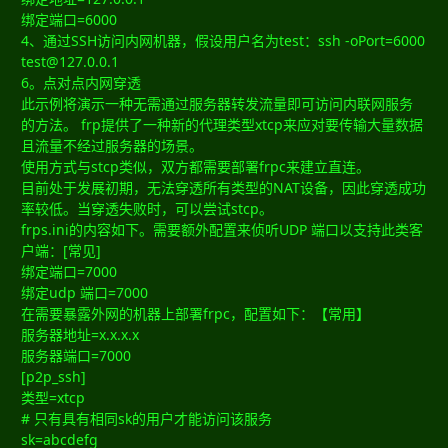
绑定端口=6000
4、通过SSH访问内网机器，假设用户名为test：ssh -oPort=6000
test@127.0.0.1
6。点对点内网穿透
此示例将演示一种无需通过服务器转发流量即可访问内联网服务
的方法。 frp提供了一种新的代理类型xtcp来应对要传输大量数据
且流量不经过服务器的场景。
使用方式与stcp类似，双方都需要部署frpc来建立直连。
目前处于发展初期，无法穿透所有类型的NAT设备，因此穿透成功
率较低。当穿透失败时，可以尝试stcp。
frps.ini的内容如下。需要额外配置来侦听UDP 端口以支持此类客
户端：[常见]
绑定端口=7000
绑定udp 端口=7000
在需要暴露外网的机器上部署frpc，配置如下：【常用】
服务器地址=x.x.x.x
服务器端口=7000
[p2p_ssh]
类型=xtcp
# 只有具有相同sk的用户才能访问该服务
sk=abcdefg