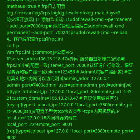
metheus=true # frp日志配置
log_file=/var/log/frps.loglog_level=infolog_max_days=3
防火墙开放端口# 添加监听端口sudofirewall-cmd --permanent
--add-port=7000/tcp# 添加管理后端端口sudofirewall-cmd --
permanent --add-port=7002/tcpsudofirewall-cmd --reload
4。客户端配置frpc的frpc.ini
cd frp
vim frpc.ini :[common]#公网VPS
IPserver_addr=106.13.218.47#外网-服务器监听端口(必须与
frps.ini中的配置一致) server_port=7000#认证请自行修改，保证
服务器和客户端一致token=123456 # AdminUI(客户端配置) #使
用真实地址内网可以访问测试admin_addr=127.0.0.1
admin_port=7400admin_user=adminadmin_pwd=admin[we
b]type=httplocal_ip=127.0.0.1local_port=80remote_port=543
21custom_domains=106.13.218.47 # 建议使用域名区分
[mysql]type=tcplocal_ip=127.0.0.1local_port=3306remote_po
rt=9000[ssh]#配置类型为tcp协议类型=tcp#内网机器的IP
local_ip=127.0.0.1#内网机器的端口
local_port=22remote_port=9001
[rdp]type=tcplocal_ip=127.0.0.1local_port=3389remote_port=
9002