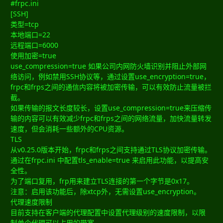
#frpc.ini
[SSH]
类型=tcp
本地端口=22
远程端口=6000
使用加密=true
use_compression=true 如果公司内网防火墙识别并阻止外部网
络访问，例如禁用SSH协议等，通过设置use_encryption=true，
frpc和frps之间的通信内容将被加密传输，可以有效防止流量被拦
截。
如果传输的报文长度较长，设置use_compression=true来压缩传
输的内容可以有效减少frpc和frps之间的网络流量，加快流量转发
速度，但会消耗一些额外的CPU资源。
TLS
从v0.25.0版本开始，frpc和frps之间支持通过TLS协议加密传输。
通过在frpc.ini 中配置tls_enable=true 来启用此功能，以提高安
全性。
为了端口复用，frp用来建立TLS连接的第一个字节是0x17。
注意：启用该功能后，除xtcp外，无需设置use_encryption。
代理速度限制
目前支持在客户端的代理配置中设置代理级别的速度限制，以限
制单个代理可以占用的带宽。