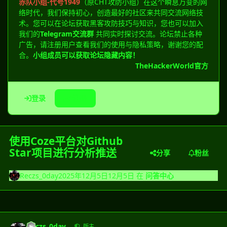
赤队小组-代号1949
（原CHT攻防小组）在这个瞬息万变的网
络时代，我们保持初心，创造最好的社区来共同交流网络技
术。您可以在论坛获取黑客攻防技巧与知识，您也可以加入
我们的
Telegram交流群
共同实时探讨交流。论坛禁止各种
广告，请注册用户查看我们的使用与隐私策略，谢谢您的配
合。
小组成员可以获取论坛隐藏内容！
TheHackerWorld官方
登录
注册
使用Coze平台对Github
Star项目进行分析推送
分享
粉丝
Reczs_0day
2025年12月5日
12月5日
在
问答中心
Reczs_0day
版主