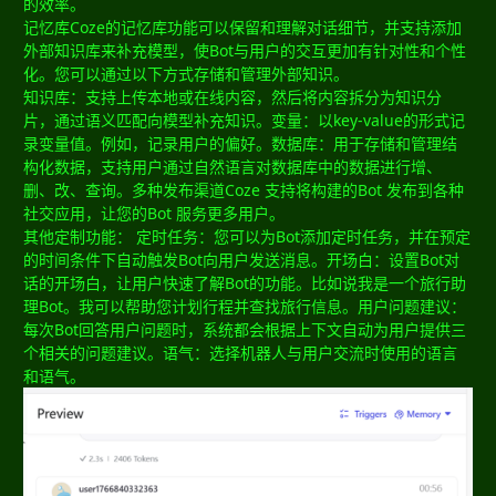
的效率。
记忆库Coze的记忆库功能可以保留和理解对话细节，并支持添加
外部知识库来补充模型，使Bot与用户的交互更加有针对性和个性
化。您可以通过以下方式存储和管理外部知识。
知识库：支持上传本地或在线内容，然后将内容拆分为知识分
片，通过语义匹配向模型补充知识。变量：以key-value的形式记
录变量值。例如，记录用户的偏好。数据库：用于存储和管理结
构化数据，支持用户通过自然语言对数据库中的数据进行增、
删、改、查询。多种发布渠道Coze 支持将构建的Bot 发布到各种
社交应用，让您的Bot 服务更多用户。
其他定制功能： 定时任务：您可以为Bot添加定时任务，并在预定
的时间条件下自动触发Bot向用户发送消息。开场白：设置Bot对
话的开场白，让用户快速了解Bot的功能。比如说我是一个旅行助
理Bot。我可以帮助您计划行程并查找旅行信息。用户问题建议：
每次Bot回答用户问题时，系统都会根据上下文自动为用户提供三
个相关的问题建议。语气：选择机器人与用户交流时使用的语言
和语气。