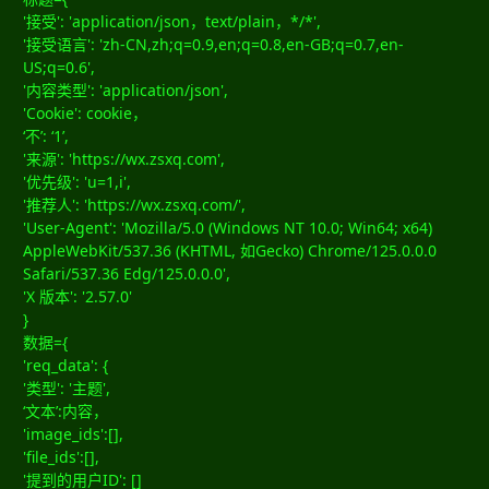
'接受': 'application/json，text/plain，*/*',
'接受语言': 'zh-CN,zh;q=0.9,en;q=0.8,en-GB;q=0.7,en-
US;q=0.6',
'内容类型': 'application/json',
'Cookie': cookie，
‘不’: ‘1’,
'来源': 'https://wx.zsxq.com',
'优先级': 'u=1,i',
'推荐人': 'https://wx.zsxq.com/',
'User-Agent': 'Mozilla/5.0 (Windows NT 10.0; Win64; x64)
AppleWebKit/537.36 (KHTML, 如Gecko) Chrome/125.0.0.0
Safari/537.36 Edg/125.0.0.0',
'X 版本': '2.57.0'
}
数据={
'req_data': {
'类型': '主题',
‘文本’:内容，
'image_ids':[],
'file_ids':[],
'提到的用户ID': []