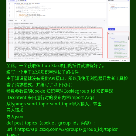
至此，一个获取Github Star项目的插件就准备好了。
编写一个用于发送知识星球帖子的插件
由于知识星球没有提供API接口，所以我使用浏览器开发者工具检
查了请求模式，并编写了以下代码：
参数参数说明Cookie 知识星球Cookiegroup_id 知识星球
IDcontent 来自运行时的发布内容import Args
从typings.send_topic.send_topic导入输入，输出
导入请求
导入json
def post_topics（cookie，group_id，内容）:
url=f'https://api.zsxq.com/v2/groups/{group_id}/topics'
标题={