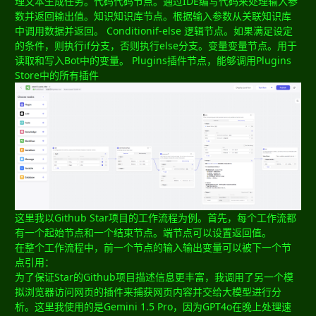
理文本生成任务。代码代码节点。通过IDE编写代码来处理输入参
数并返回输出值。知识知识库节点。根据输入参数从关联知识库
中调用数据并返回。 Conditionif-else 逻辑节点。如果满足设定
的条件，则执行if分支，否则执行else分支。变量变量节点。用于
读取和写入Bot中的变量。 Plugins插件节点，能够调用Plugins
Store中的所有插件
这里我以Github Star项目的工作流程为例。首先，每个工作流都
有一个起始节点和一个结束节点。端节点可以设置返回值。
在整个工作流程中，前一个节点的输入输出变量可以被下一个节
点引用：
为了保证Star的Github项目描述信息更丰富，我调用了另一个模
拟浏览器访问网页的插件来捕获网页内容并交给大模型进行分
析。这里我使用的是Gemini 1.5 Pro，因为GPT4o在晚上处理速