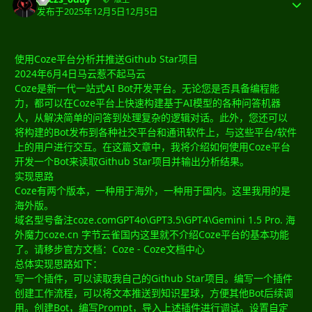
发布于
2025年12月5日
12月5日
使用Coze平台分析并推送Github Star项目
2024年6月4日马云惹不起马云
Coze是新一代一站式AI Bot开发平台。无论您是否具备编程能
力，都可以在Coze平台上快速构建基于AI模型的各种问答机器
人，从解决简单的问答到处理复杂的逻辑对话。此外，您还可以
将构建的Bot发布到各种社交平台和通讯软件上，与这些平台/软件
上的用户进行交互。在这篇文章中，我将介绍如何使用Coze平台
开发一个Bot来读取Github Star项目并输出分析结果。
实现思路
Coze有两个版本，一种用于海外，一种用于国内。这里我用的是
海外版。
域名型号备注coze.comGPT4o\GPT3.5\GPT4\Gemini 1.5 Pro. 海
外魔力coze.cn 字节云雀国内这里就不介绍Coze平台的基本功能
了。请移步官方文档：Coze - Coze文档中心
总体实现思路如下：
写一个插件，可以读取我自己的Github Star项目。编写一个插件
创建工作流程，可以将文本推送到知识星球，方便其他Bot后续调
用。创建Bot，编写Prompt，导入上述插件进行调试。设置自定