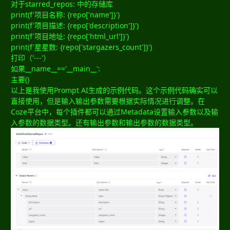
对于starred_repos: 中的存储库
print(f'项目名称: {repo['name']}')
print(f'项目描述: {repo['description']}')
print(f'项目地址: {repo['html_url']}')
print(f'星星数: {repo['stargazers_count']}')
打印（'---'）
如果__name__=='__main__':
主要()
以上是我使用Prompt AI生成的示例代码。这个示例代码确实可以
直接使用，但是输入输出参数需要根据实际情况进行调整。在
Coze平台中，每个插件都可以通过Metadata设置输入参数以及输
入参数的数据类型。还有输出参数和输出参数的数据类型。