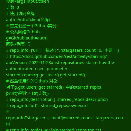
令牌=args.input.token
计数=0
# 使用访问令牌
auth=Auth.Token(令牌)
# 首先创建一个Github实例:
# 公共网络Github
g=Github(auth=auth)
回购=列表（）
# repo_info={'url':'', '描述': '', 'stargazers_count': 0, '主题': ''}
# https://docs.github.com/en/rest/activity/starring?
apiVersion=2022-11-28#list-repositories-starred-by-the-
authenticated-user--parameters
starred_repos=g.get_user().get_starred()
# 然后使用你的Github 对象:
对于g.get_user().get_starred(): 中的starred_repos
print('得到' + str(计数))
# repo_info['description']=starred_repos.description
# repo_info['url']=starred_repos.owner.url
#
repo_info['stargazers_count']=starred_repos.stargazers_cou
nt
# repo_info['topics']=','.join(starred_repos.topics)