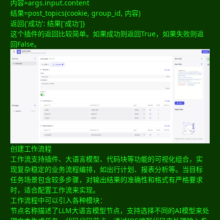
内容=args.input.content
结果=post_topics(cookie, group_id, 内容)
返回{'成功': 结果['成功']}
这个插件的返回比较简单。如果成功则返回True，如果失败则返
回False。
创建工作流程
工作流支持插件、大语言模型、代码块等功能的可视化组合，实
现复杂稳定的业务流程编排，如出行计划、报表分析等。当目标
任务场景包含较多步骤，对输出结果的准确性和格式有严格要求
时，适合配置工作流来实现。
工作流程中可以引入各种模块：
节点名称描述了LLM大语言模型节点，支持选择不同的AI模型来处