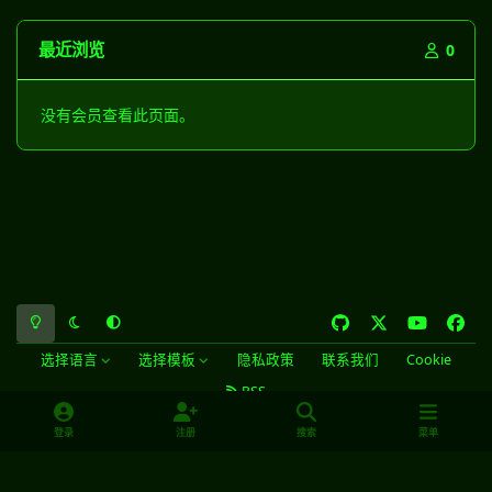
最近浏览
0
没有会员查看此页面。
浅色模式
黑暗模式
系统偏好
g
x
y
f
i
o
a
选择语言
选择模板
隐私政策
联系我们
Cookie
t
u
c
RSS
h
t
e
SiteMap
HACKHAT
© 2025 All rights reserved.
u
u
b
登录
注册
搜索
菜单
b
b
o
e
o