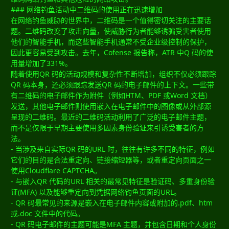
### 网络钓鱼活动中二维码的使用正在迅速增加
在网络钓鱼威胁的世界中，二维码是一个值得密切关注的主要话
题。二维码改变了攻击向量，使威胁行为者能够诱骗受害者使用
他们的智能手机，而这些智能手机通常不受企业级控制的保护，
因此更容易受到攻击。去年，Cofense 报告称，ATR 中Q 码的使
用量增加了331%。
随着使用QR 码的活动规模和复杂性不断增加，组织不仅必须跟踪
QR 码本身，还必须跟踪发送QR 码的电子邮件的上下文。一些带
有二维码的电子邮件作为附件（例如HTM、PDF 或Word 文档）
发送，其他电子邮件则使用嵌入在电子邮件中的图像或从外部源
呈现的二维码。最近的二维码活动利用了广泛的电子邮件主题，
而不是仅限于早期主要使用多因素身份验证来引诱受害者的方
法。
- 当涉及来自实际QR 码的URL 时，往往有许多不同的特征，例如
它们的目的是合法重定向、链接缩短器等，或者重定向页面之一
使用Cloudflare CAPTCHA。
- 与嵌入QR 代码的URL 相关的最常见特征是验证码、多重身份验
证(MFA) 以及能够重定向到凭据网络钓鱼页面的URL。
- QR 码最常见的来源是嵌入在电子邮件内容或附加的.pdf、htm
或.doc 文件中的代码。
- QR 码电子邮件的主题可能是MFA 主题，并包含日期和个人身份