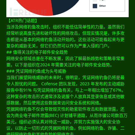
【ATR热门话题】
当涉及网络钓鱼攻击时，组织不能低估简单性的力量。虽然我们
经常听说高度先进和破坏性的网络攻击，但现实情况是，许多攻
击都是从基本的网络钓鱼活动开始的。这些活动可能看起来与更
复杂的威胁无关，但它们仍然可以作为严重入侵的门户。
## 值得关注的电子邮件安全趋势
网络安全领域总是在不断发展，因此了解最新趋势和策略非常重
要。以下是组织在2024 年需要关注的电子邮件安全趋势。
### 凭证网络钓鱼成为头号威胁
当我们展望网络威胁的未来时，很明显，凭证网络钓鱼仍将是最
令人担忧的问题。 Cofense 团队发现，2023 年发布的主动威胁
报告中有91% 与凭证网络钓鱼有关，与上一年相比增加了67%。
这种复杂的攻击形式通常涉及说服个人放弃其登录信息或其他敏
感数据，然后使用这些数据来访问安全系统和网络。
凭据网络钓鱼不仅会导致毁灭性的勒索软件攻击和数据泄露，还
会为商业电子邮件泄露(BEC) 计划铺平道路，从而诈骗公司数百万
美元。组织必须认真对待这一威胁，并努力实施强大的安全协
议，以防止一切形式的凭据网络钓鱼，例如网络钓鱼、诈骗、二
维码网络钓鱼和其他危险的网络攻击。