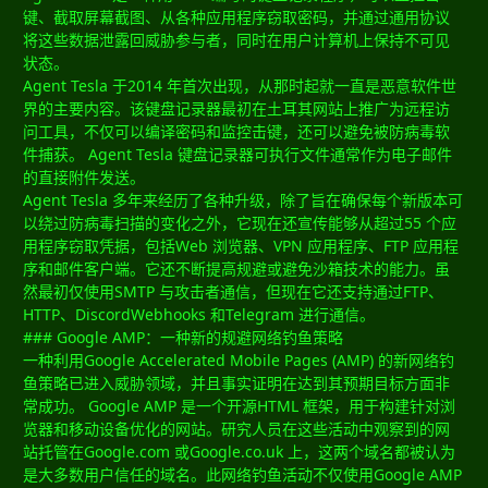
键、截取屏幕截图、从各种应用程序窃取密码，并通过通用协议
将这些数据泄露回威胁参与者，同时在用户计算机上保持不可见
状态。
Agent Tesla 于2014 年首次出现，从那时起就一直是恶意软件世
界的主要内容。该键盘记录器最初在土耳其网站上推广为远程访
问工具，不仅可以编译密码和监控击键，还可以避免被防病毒软
件捕获。 Agent Tesla 键盘记录器可执行文件通常作为电子邮件
的直接附件发送。
Agent Tesla 多年来经历了各种升级，除了旨在确保每个新版本可
以绕过防病毒扫描的变化之外，它现在还宣传能够从超过55 个应
用程序窃取凭据，包括Web 浏览器、VPN 应用程序、FTP 应用程
序和邮件客户端。它还不断提高规避或避免沙箱技术的能力。虽
然最初仅使用SMTP 与攻击者通信，但现在它还支持通过FTP、
HTTP、DiscordWebhooks 和Telegram 进行通信。
### Google AMP：一种新的规避网络钓鱼策略
一种利用Google Accelerated Mobile Pages (AMP) 的新网络钓
鱼策略已进入威胁领域，并且事实证明在达到其预期目标方面非
常成功。 Google AMP 是一个开源HTML 框架，用于构建针对浏
览器和移动设备优化的网站。研究人员在这些活动中观察到的网
站托管在Google.com 或Google.co.uk 上，这两个域名都被认为
是大多数用户信任的域名。此网络钓鱼活动不仅使用Google AMP