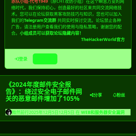
赤队小组-代号1949
（原CHT攻防小组）在这个瞬息万变的网
络时代，我们保持初心，创造最好的社区来共同交流网络技
术。您可以在论坛获取黑客攻防技巧与知识，您也可以加入
我们的
Telegram交流群
共同实时探讨交流。论坛禁止各种
广告，请注册用户查看我们的使用与隐私策略，谢谢您的配
合。
小组成员可以获取论坛隐藏内容！
TheHackerWorld官方
登录
注册
《2024年度邮件安全报
告》：绕过安全电子邮件网
分享
粉丝
关的恶意邮件增加了105%
黯然前行
2025年12月5日
12月5日
在
WEB和服务器安全漏洞