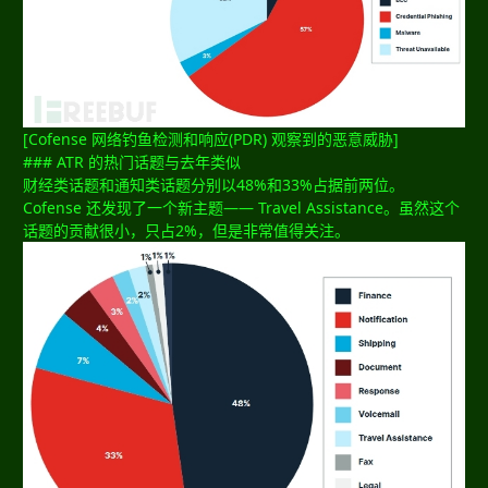
[Cofense 网络钓鱼检测和响应(PDR) 观察到的恶意威胁]
### ATR 的热门话题与去年类似
财经类话题和通知类话题分别以48%和33%占据前两位。
Cofense 还发现了一个新主题—— Travel Assistance。虽然这个
话题的贡献很小，只占2%，但是非常值得关注。