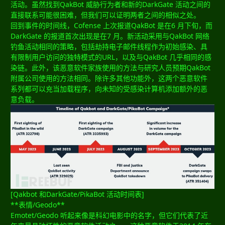
活动。虽然找到QakBot 威胁行为者和新的DarkGate 活动之间的
直接联系可能很困难，但我们可以证明两者之间的相似之处。
回到事件的时间线，Cofense 上次报道QakBot 是在6 月下旬，而
DarkGate 的报道首次出现是在7 月。新活动采用与QakBot 网络
钓鱼活动相同的策略，包括劫持电子邮件线程作为初始感染、具
有限制用户访问的独特模式的URL，以及与QakBot 几乎相同的感
染链。此外，该恶意软件家族使用的方法与研究人员预期QakBot
附属公司使用的方法相同。除许多其他功能外，这两个恶意软件
系列都可以充当加载程序，向未知的受感染计算机添加额外的恶
意负载。
[Qakbot 和DarkGate/PikaBot 活动时间表]
**表情/Geodo**
Emotet/Geodo 听起来像是科幻电影中的名字，但它们代表了近