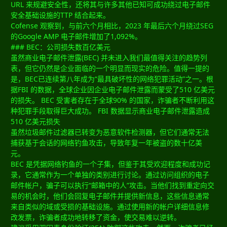
URL 来规避安全性，还将其与许多其他已知可成功绕过电子邮件
安全基础设施的TTP 结合起来。
Cofense 观察到，与前六个月相比，2023 年最后六个月绕过SEG
的Google AMP 电子邮件增加了1,092%。
### BEC：公司损失数百亿美元
虽然商业电子邮件泄露(BEC) 并未进入我们最值得关注的趋势列
表，但它仍然是企业面临的一个明显而现实的危险。值得一提的
是，BEC已连续第八年成为“最具破坏性的网络犯罪活动”之一。根
据FBI 的数据，全球企业因企业电子邮件泄露而蒙受了510 亿美元
的损失。 BEC 受害者存在于全球90% 的国家，诈骗者不断利用这
种犯罪手段取得巨大成功。 FBI 数据显示商业电子邮件泄露造成
510 亿美元损失
虽然垃圾邮件过滤器已转变为恶意软件检测器，但它们通常无法
捕获基于会话的网络钓鱼攻击，导致年复一年被盗的数十亿美
元。
BEC 是凭据网络钓鱼的一个子集，但鉴于其受欢迎程度和成功记
录，它通常作为一个单独的类别进行讨论。通过访问组织的电子
邮件帐户，骗子可以执行“邮箱中的人”攻击。当他们找到重定向交
易的机会时，他们会回复电子邮件并提供新信息，这些信息通常
来自类似的域或受损的基础设施。通过使用新的帐户详细信息修
改发票，诈骗者成功地转移了资金，使交易难以逆转。