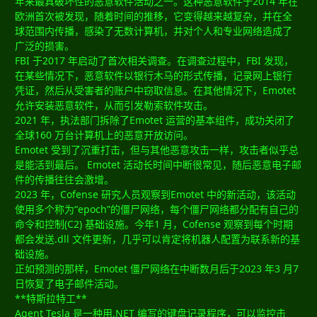
年来最具破坏性的恶意软件活动之一。这种恶意软件于2014 年在
欧洲首次被发现，随着时间的推移，它变得越来越复杂，并在全
球范围内传播，感染了无数计算机，并对个人和专业网络造成了
广泛的损害。
FBI 于2017 年启动了首次相关调查。在调查过程中，FBI 发现，
在某些情况下，恶意软件以银行木马的形式传播，记录网上银行
凭证，然后从受害者的账户中窃取信息。在其他情况下，Emotet
允许安装恶意软件，从而引发勒索软件攻击。
2021 年，执法部门拆除了Emotet 运营的基本组件，成功关闭了
全球160 万台计算机上的恶意开放访问。
Emotet 受到了沉重打击，但与其他恶意攻击一样，攻击者似乎总
是能活到最后。 Emotet 活动长时间中断很常见，随后恶意电子邮
件的传播往往会激增。
2023 年，Cofense 研究人员观察到Emotet 中的新活动，该活动
使用多个称为“epoch”的僵尸网络，每个僵尸网络都分配有自己的
命令和控制(C2) 基础设施。今年1 月，Cofense 观察到每个时期
都会发送.dll 文件更新，几乎可以肯定将机器人配置为联系新的基
础设施。
正如预测的那样，Emotet 僵尸网络在中断数月后于2023 年3 月7
日恢复了电子邮件活动。
**特斯拉特工**
Agent Tesla 是一种用.NET 编写的键盘记录程序，可以监控击