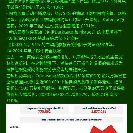
- 医疗保健和金融仍然是受影响最严重的行业，绕过SEG 的恶意电
子邮件分别增加了5% 和118%；
- 网络钓鱼活动不断发展，绕过SEG 的策略（例如网络钓鱼、网络
钓鱼、品牌假冒和二维码网络钓鱼）均呈上升趋势。 Cofense 报
告称，2023 年二维码主动威胁报告增加了331%；
- 新的恶意软件家族（包括DarkGate 和PikaBot）的出现填补了
FBI 拆除Qakbot 基础设施后留下的空白；
- 到2023 年，91% 的主动威胁报告将归因于凭证网络钓鱼。
## 2024 年电子邮件安全状况
过去一年，网络安全威胁持续增加，电子邮件成为攻击的主要威
胁传递机制。在这种背景下，对快速且可操作的情报的需求成为
保护组织免受网络犯罪分子侵害的关键任务。
在短短两年内，Cofense 网络钓鱼检测和响应(PDR) 解决方案已在
全球范围内识别出近800,000 个独特的恶意电子邮件活动，检测
到超过1500 万封电子邮件。数据显示，检测到的恶意电子邮件数
量逐年大幅增长，2023年较2022年增长37%，较2021年增长
310%。