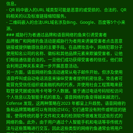
信息。
- QR 码中嵌入的URL 域类型可能是恶意的或受损的、合法的、QR
码相关的以及标准链接缩短服务。
- 二维码嵌入的合法URL域名涉及Bing、Google、百度等5个小来
源。
### 威胁行为者通过品牌和语音网络钓鱼来引诱受害者
品牌推广和网络钓鱼活动是威胁行为者用来诱骗受害者点击恶意
链接或提供敏感信息的主要手段。在品牌攻击中，网络犯罪分子
使用知名公司的名称、徽标和其他品牌元素来欺骗受害者，让他
们相信通信是合法的。一旦他们成功获得受害者的信任，他们就
会利用这种关系来进一步开展恶意活动。
另一方面，语音网络钓鱼活动通常从电子邮件开始，但涉及使用
语音呼叫或自动电话消息来操纵受害者提供机密信息。攻击者可
能冒充受信任组织或金融机构的代表，并使用社会工程策略来获
取登录凭据或信用卡号等个人数据。鉴于通过电话号码轻松访问
个人信息以及智能手机的普及，语音网络钓鱼变得越来越流行。
Cofense 发现，这两种策略在2023 年都呈上升趋势。语音网络钓
鱼和品牌策略都可以有效绕过SEG；它们通常没有附件或明显的链
接，使得传统的基于文件和文本的检测软件很难发现这些形式的
网络钓鱼。此外，由于用户通过个人智能手机和电话等非传统方
法与这些策略进行交互，因此这些类型的网络钓鱼通常会将用户