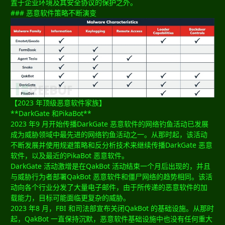
置于企业环境及其安全协议的保护之外。
### 恶意软件策略不断演变
【2023 年顶级恶意软件家族】
**DarkGate 和PikaBot**
2023 年9 月开始传播DarkGate 恶意软件的网络钓鱼活动已发展
成为威胁领域中最先进的网络钓鱼活动之一。从那时起，该活动
不断发展并使用规避策略和反分析技术来继续传播DarkGate 恶意
软件，以及最近的PikaBot 恶意软件。
DarkGate 活动激增是在QakBot 活动结束一个月后出现的，并且
与威胁行为者部署QakBot 恶意软件和僵尸网络的趋势相同。该活
动向各个行业分发了大量电子邮件，由于所传递的恶意软件的加
载能力，目标可能面临更复杂的威胁。
2023 年8 月，FBI 和司法部宣布关闭QakBot 的基础设施。从那时
起，QakBot 一直保持沉默，恶意软件基础设施中也没有任何重大