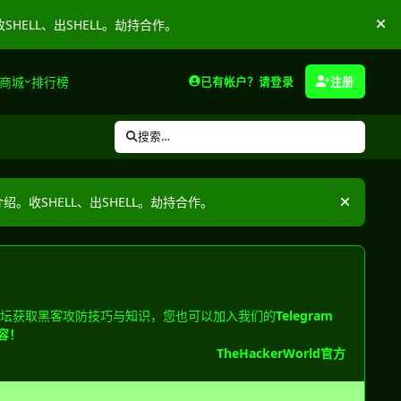
收SHELL、出SHELL。劫持合作。
隐
商城
排行榜
已有帐户？请登录
注册
搜索…
介绍。收SHELL、出SHELL。劫持合作。
隐藏公告
论坛获取黑客攻防技巧与知识，您也可以加入我们的
Telegram
容！
TheHackerWorld官方