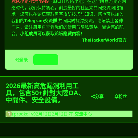
赤队小组-代号1949
（原CHT攻防小组）在这个瞬息万变的网
络时代，我们保持初心，创造最好的社区来共同交流网络技
术。您可以在论坛获取黑客攻防技巧与知识，您也可以加入
我们的
Telegram交流群
共同实时探讨交流。论坛禁止各种
广告，请注册用户查看我们的使用与隐私策略，谢谢您的配
合。
小组成员可以获取论坛隐藏内容！
TheHackerWorld官方
登录
注册
2026最新高危漏洞利用工
具，包含50+針對大陸OA、
分享
粉丝
中間件、安全設備。
rproqkd1v9
2月12日
2月12日
在
交流中心