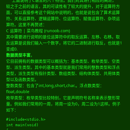
上面说明了C语言的八个特性。我们对其进行相应的阐述，
较之于之前的语言，其的可读性有了较大的提升，对于运算符方
面，可以直接参考这个网站中说明的，也就是说包含了算术运算
符、关系运算符、逻辑运算符、位运算符、赋值运算符、杂项运
算符。这里不再赘述：
C 运算符 | 菜鸟教程 (runoob.com)
其中需要进行说明的是位运算符中的取反运算、左移、右移。取
反运算是说我们输入一个数字，将它的二进制进行取反，也就是1
变成0.
数据类型丰富
，
它目前拥有的数据类型可以概括为：基本类型、枚举类型、空类
型、派生类型。其中的基本类型就是我们常用的整数类型和浮点
类型，派生类型有指针类型、数组类型、结构体类型、共用体类
型以及函数类型。
整数类型：包含了int,long,short,char.。浮点数类型：
float,double
枚举类型：枚举类型比较特别，它是声明符号名称来表示整形常
量。例如我们常用的一周，将周一设为0，周二设为1这样。例子
如下：
#include
<stdio.h>
int
 main
(
void
)