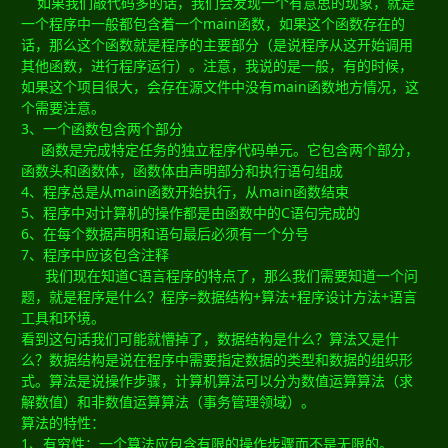
如果我们敲代码多的话，我们会发现一个有意思的现象，就是
一个程序中一般都包含着一个main函数，如果这个函数存在的
话，那么这个函数就是程序的主要部分（是说程序从这开始调用
其他函数，进行程序运行）。注意，我说的是一般，有的时候，
如果这个项目很大，会存在源文件中没有main函数地方情况，这
个需要注意。
3、一个函数包含两个部分
函数是完成特定任务的独立程序代码单元。它包含两个部分，
函数头和函数体，函数体由声明部分和执行语句组成
4、程序总是从main函数开始执行，从main函数结束
5、程序中对计算机的操作都是由函数中的C语句完成的
6、在每个数据声明和语句最后必须有一个分号
7、程序中应该包含注释
我们现在知道C语言程序的特点了，那么我们需要知道一个问
题，就是程序是什么？程序=数据结构+算法+程序设计方法+语言
工具和环境。
看到这句话我们可能就懵掉了，数据结构是什么？算法又是什
么？数据结构是说在程序中需要指定数据的类型和数据的组织形
式。算法是说操作步骤，计算机算法可以分为数值运算算法（求
解数值）和非数值运算算法（事务管理领域）。
算法的特性：
1、有穷性：一个算法应包含有限的操作步骤而不是无限的。