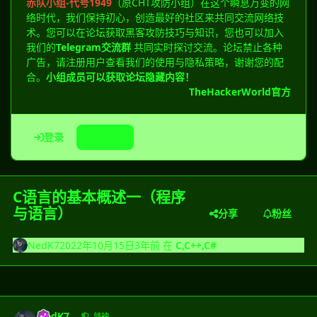
赤队小组-代号1949
（原CHT攻防小组）在这个瞬息万变的网
络时代，我们保持初心，创造最好的社区来共同交流网络技
术。您可以在论坛获取黑客攻防技巧与知识，您也可以加入
我们的
Telegram交流群
共同实时探讨交流。论坛禁止各种
广告，请注册用户查看我们的使用与隐私策略，谢谢您的配
合。
小组成员可以获取论坛隐藏内容！
TheHackerWorld官方
登录
注册
C语言的基本概述一（程序
与语言）
分享
粉丝
NedK7
2022年10月15日
3年前
在
C,C++,C#
NedK7
领袖