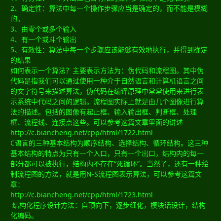
2、确定性：算法中每一个操作步骤应当是确定的，而不能是模糊
的。
3、由零个或多个输入
4、有一个或斗个输出
5、有效性：算法中每一个步骤应该能够有效地执行，并得到确定
的结果
如何表示一个算法？主要表示方法为：伪代码和流程图。其中伪
代码是指我们可以通过使用一种介于自然语言和计算机语言之间
的文字符号来描述算法，伪代码在编译原理中常常使用来进行表
示系统中代码之间的逻辑。流程图实际上就是由几个图像进行算
法的描述。包括的图像有起止框、输入输出框、判断框、处理
框、流程线、连接点这些。可以参考这篇文章里面的讲述
http://c.biancheng.net/cpp/html/1722.html
C语言的三种基本结构为顺序结构、选择结构、循环结构。这三种
基本结构的特点为只有一个入口，只有一个出口，结构内的每一
部分都可以被执行，结构内不存在“死循环”。当然了，还有一种绘
制流程图的方法，就是用N-S流程图表示算法，可以参考这篇文
章：
http://c.biancheng.net/cpp/html/1723.html
结构化程序设计方法：自顶向下，逐步细化，模块话设计，结构
化编码。