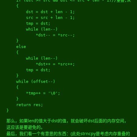
if
(
dst 
>=
 src 
&&
 dst 
<=
 src 
+
 len 
-
1
)
//重叠,从后
{
		dst 
=
 dst 
+
 len 
-
1
;
		src 
=
 src 
+
 len 
-
1
;
		tmp 
=
 dst
;
while
(
len
--)
*
dst
--
=
*
src
--;
}
else
{
while
(
len
--)
*
dst
++
=
*
src
++;
		tmp 
=
 dst
;
}
while
(
offset
--)
{
*
tmp
++
=
'\0'
;
}
return
 res
;
}
那么，如果len的值大于dst的值，就会破坏dst后面的内存空间，
这应该是要避免的。
最后，我们看一个有意思的东西：(此处strncpy是考虑内存重叠的