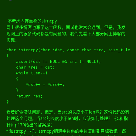
.不考虑内存重叠的strncpy
网上很多博客也写了这个函数，面试也常常会遇到，但是，我发
现网上的很多代码都是有问题的，我们先看下大部分网上博客的
实现：
char
*
strncpy
(
char
*
dst
,
const
char
*
src
,
size_t
 len
)
{
	assert
(
dst 
!=
 NULL 
&&
 src 
!=
 NULL
);
char
*
res 
=
 dst
;
while
(
len
--)
{
*
dst
++
=
*
src
++;
}
return
 res
;
}
看着好像没啥问题，但是，当src的长度小于len呢？这份代码没有
处理这个问题。当src的长度小于len时，应该如何处理？《C和指
针》p179给出的答案是：
“ 和strcpy一样，strncpy把源字符串的字符复制到目标数组。然