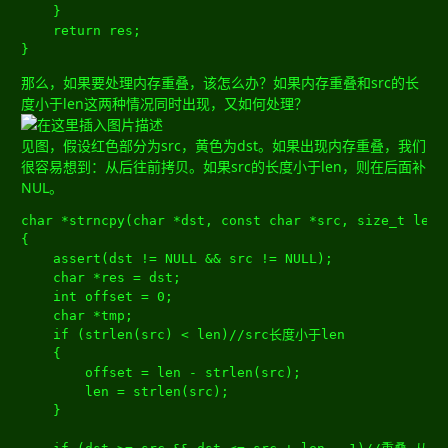
}
return
 res
;
}
那么，如果要处理内存重叠，该怎么办？如果内存重叠和src的长
度小于len这两种情况同时出现，又如何处理？
见图，假设红色部分为src，黄色为dst。如果出现内存重叠，我们
很容易想到：从后往前拷贝。如果src的长度小于len，则在后面补
NUL。
char
*
strncpy
(
char
*
dst
,
const
char
*
src
,
size_t
 len
)
{
	assert
(
dst 
!=
 NULL 
&&
 src 
!=
 NULL
);
char
*
res 
=
 dst
;
int
 offset 
=
0
;
char
*
tmp
;
if
(
strlen
(
src
)
<
 len
)
//src长度小于len
{
		offset 
=
 len 
-
 strlen
(
src
);
		len 
=
 strlen
(
src
);
}