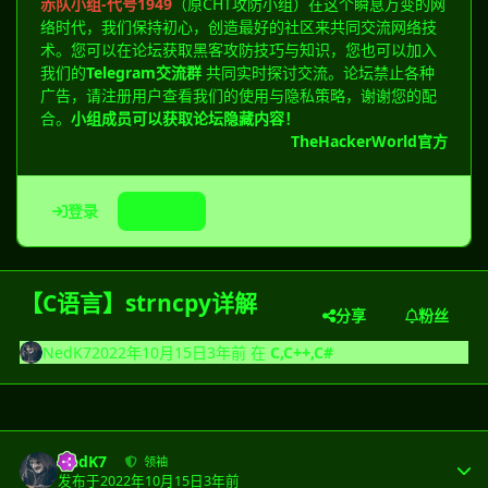
赤队小组-代号1949
（原CHT攻防小组）在这个瞬息万变的网
络时代，我们保持初心，创造最好的社区来共同交流网络技
术。您可以在论坛获取黑客攻防技巧与知识，您也可以加入
我们的
Telegram交流群
共同实时探讨交流。论坛禁止各种
广告，请注册用户查看我们的使用与隐私策略，谢谢您的配
合。
小组成员可以获取论坛隐藏内容！
TheHackerWorld官方
登录
注册
【C语言】strncpy详解
分享
粉丝
NedK7
2022年10月15日
3年前
在
C,C++,C#
NedK7
领袖
发布于
2022年10月15日
3年前