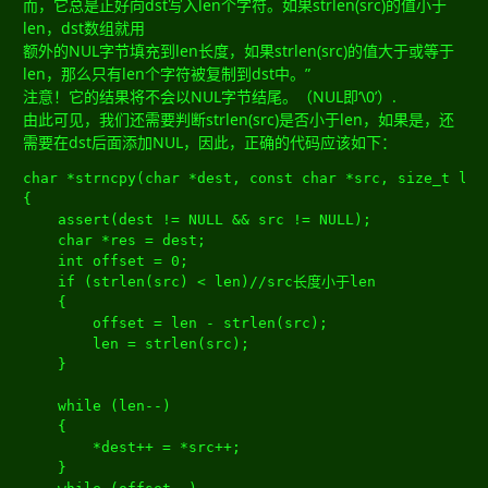
而，它总是正好向dst写入len个字符。如果strlen(src)的值小于
len，dst数组就用
额外的NUL字节填充到len长度，如果strlen(src)的值大于或等于
len，那么只有len个字符被复制到dst中。”
注意！它的结果将不会以NUL字节结尾。（NUL即‘\0’）.
由此可见，我们还需要判断strlen(src)是否小于len，如果是，还
需要在dst后面添加NUL，因此，正确的代码应该如下：
char
*
strncpy
(
char
*
dest
,
const
char
*
src
,
size_t
 len
{
	assert
(
dest 
!=
 NULL 
&&
 src 
!=
 NULL
);
char
*
res 
=
 dest
;
int
 offset 
=
0
;
if
(
strlen
(
src
)
<
 len
)
//src长度小于len
{
		offset 
=
 len 
-
 strlen
(
src
);
		len 
=
 strlen
(
src
);
}
while
(
len
--)
{
*
dest
++
=
*
src
++;
}