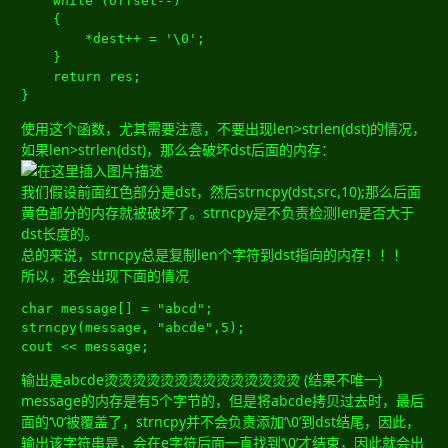
while
(
offset
--)
{
*
dest
++
=
'\0'
;
}
return
 res
;
}
使用这个函数，尤其需要注意，不要出现len>strlen(dst)的情况，
如果len>strlen(dst)，那么会破坏dst后面的内存：
我们假设前面红色部分是dst，然后strncpy(dst,src,10);那么后面
黄色部分的内存就被破坏了。strncpy是不负责检测len是否大于
dst长度的。
总的来说，strncpy总是复制len个字符到dst指向的内存！！！
所以，还会出现下面的情况
char
 message
[]
=
"abcd"
;
strncpy
(
message
,
"abcde"
,
5
);
cout 
<<
 message
;
输出是abcde烫烫烫烫烫烫烫烫烫烫烫烫烫烫 (结果不唯一)
message的内存是有5个字节的，但是将abcde拷贝过去时，最后
面的‘\0’被覆盖了，strncpy并不会负责添加‘\0’到dst结尾，因此，
输出该字符串是，会在e字符后面一直找到‘\0’才结束，因此就会出