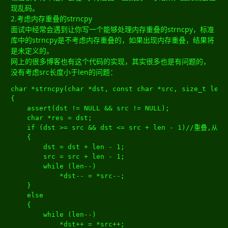
现乱码。
2.考虑内存重叠的strncpy
面试中经常会遇到让你写一个能够处理内存重叠的strncpy，标准
库中的strncpy是不考虑内存重叠的，如果出现内存重叠，结果将
是未定义的。
网上的很多博客也有这个代码的实现，其实很多也是有问题的，
没有考虑src长度小于len的问题：
char
*
strncpy
(
char
*
dst
,
const
char
*
src
,
size_t
 len
)
{
	assert
(
dst 
!=
 NULL 
&&
 src 
!=
 NULL
);
char
*
res 
=
 dst
;
if
(
dst 
>=
 src 
&&
 dst 
<=
 src 
+
 len 
-
1
)
//重叠,从后
{
		dst 
=
 dst 
+
 len 
-
1
;
		src 
=
 src 
+
 len 
-
1
;
while
(
len
--)
*
dst
--
=
*
src
--;
}
else
{
while
(
len
--)
*
dst
++
=
*
src
++;