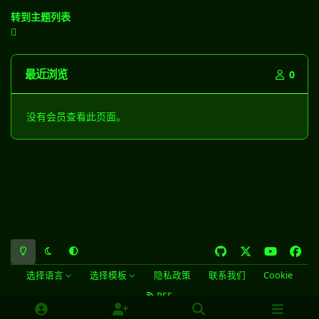
转到主题列表
最近浏览
0
没有会员查看此页面。
浅色模式
黑暗模式
系统偏好
g
x
y
f
i
o
a
选择语言
选择模板
隐私政策
联系我们
Cookie
t
u
c
RSS
h
t
e
SiteMap
HACKHAT
© 2025 All rights reserved.
u
u
b