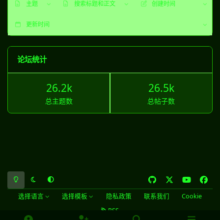
最后更新
论坛统计
26.2k
26.5k
总主题数
总帖子数
浅色模式
黑暗模式
系统偏好
g
x
y
f
i
o
a
选择语言
选择模板
隐私政策
联系我们
Cookie
t
u
c
RSS
h
t
e