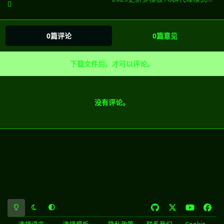
0篇评论
0篇意见
下载文件后，才可以评论。
没有评论。
浅色模式
黑暗模式
系统偏好
g
x
y
f
i
o
a