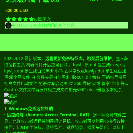
600.00 USD
(0篇评论)
由
HACK1949
查找他们的其他文件
2025.3.12 最新版本，
远程更新免杀特征库，购买后包维护。
登入获
取授权工具 机器码打开远控可获取 ，lqwljs原.dat 是生成exe小马
lqwljs.dat 是生成白加黑dll小马 去掉字改成lqwljs.dat 是生成白加
黑dll小马文件 白 文件夹是白加黑dll libcurl.dll 命名 压缩包里带图
标白文件启动文件 免杀过写启动项 过 360 微软 火绒 管家 金山 等...
Control文件夹中解压终极生成文件加壳VMProtect最新版本免杀
1. Windows免杀远控终端
•
远控终端（Remote Access Terminal, RAT）
是一种恶意软件工
具，允许攻击者远程控制目标计算机。攻击者可以利用它执行各种
操作，比如文件窃取、系统监控、键盘记录、摄像头监听、以及上