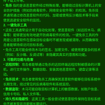
传下载文件等。
•
免杀
指的是该恶意软件经过特殊处理，能够绕过目标计算机上的安
全防护措施（例如防病毒软件、网络安全软件等）的检测。免杀技
术通常通过修改恶意软件的代码、加密或使用反沙箱技术等手段来
使其逃避安全软件的监控。
2. 一键免杀工具
• 这些工具通常设计用于自动化处理，使恶意软件（如远控木马、病
毒等）能够更加有效地避开防病毒软件的检测。一键免杀工具的作
用是让恶意软件在感染目标设备时不被发现或被清除，从而确保攻
击者能够持续访问目标系统。
• 免杀工具可能会修改木马的签名、加密文件、或使用更复杂的技术
（例如：反沙箱、反调试等）来隐藏其真实的意图和功能。
3. 可能的功能与危害
•
远程控制
：攻击者能够通过免杀的远控终端远程控制被感染的计算
机，进行文件操作、数据窃取、安装其他恶意软件、键盘记录等活
动。
•
免杀技术
：攻击者使用免杀工具确保其恶意软件能够在目标系统中
长期生效，绕过常见的反病毒软件和系统监控。
•
数据盗取
：木马可能窃取目标计算机上的敏感数据，如账户信息、
信用卡号码、私人文件等。
•
持久性和隐蔽性
：这类工具一般会尝试使恶意软件保持在目标系统
中不被发现并且能够长期运行。