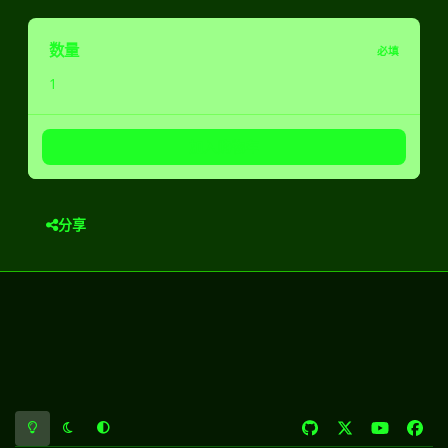
数量
必填
加入购物车
分享
浅色模式
黑暗模式
系统偏好
g
x
y
f
i
o
a