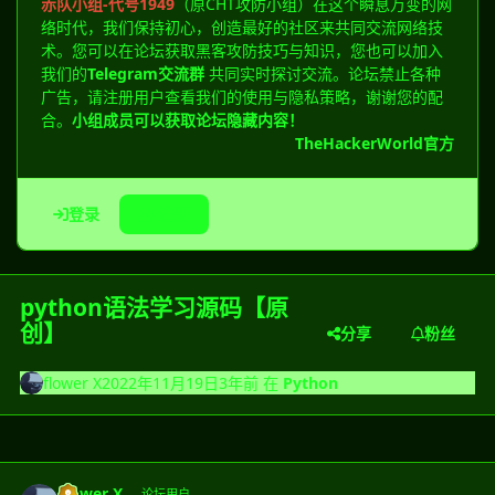
赤队小组-代号1949
（原CHT攻防小组）在这个瞬息万变的网
络时代，我们保持初心，创造最好的社区来共同交流网络技
术。您可以在论坛获取黑客攻防技巧与知识，您也可以加入
我们的
Telegram交流群
共同实时探讨交流。论坛禁止各种
广告，请注册用户查看我们的使用与隐私策略，谢谢您的配
合。
小组成员可以获取论坛隐藏内容！
TheHackerWorld官方
登录
注册
python语法学习源码【原
创】
分享
粉丝
flower X
2022年11月19日
3年前
在
Python
flower X
论坛用户