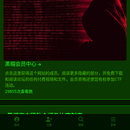
黑帽会员中心
点击这里获得这个网站的成员，阅读更多隐藏的部分，并免费下载
和阅读论坛的任何付费视频和文件。会员资格还使您有权参加CTF
活动。
29855次查看数
黑帽官方团队介绍及比赛制度
登录
注册
搜索
菜单
积分商场