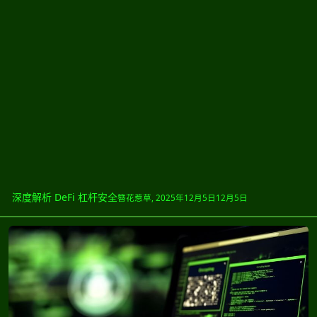
深度解析 DeFi 杠杆安全
簪花惹草
,
2025年12月5日
12月5日
木马病毒分析